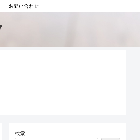
お問い合わせ
検索