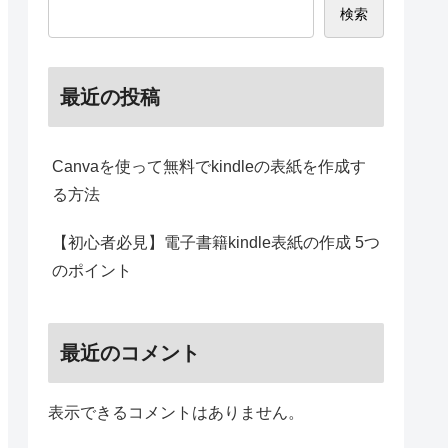
検索
最近の投稿
Canvaを使って無料でkindleの表紙を作成す
る方法
【初心者必見】電子書籍kindle表紙の作成 5つ
のポイント
最近のコメント
表示できるコメントはありません。