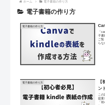
ホーム
電子書籍の作り方
電子書籍の作り方
Ca
電子書籍の作り方
「c
子書
ご覧
らない
【
電子書籍の作り方
ン
この
提案
「初